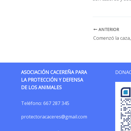
ANTERIOR
ASOCIACIÓN CACEREÑA PARA
DONAC
LA PROTECCIÓN Y DEFENSA
DE LOS ANIMALES
Teléfono:
667 287 345
protectoracaceres@gmail.com