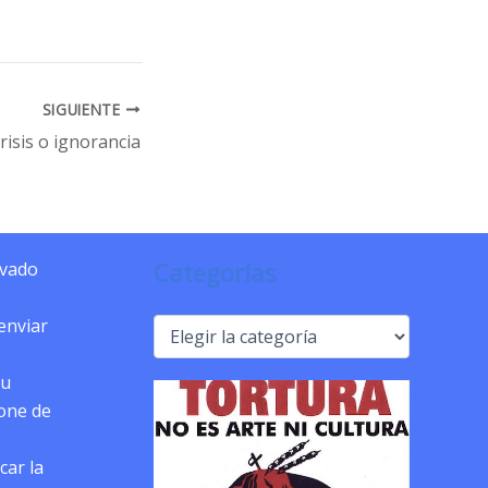
SIGUIENTE
risis o ignorancia
Categorías
ivado
 enviar
Categorías
tu
pone de
car la