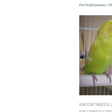
Por
ProDCaceres
/
19
ENCONTRADOS 2 
son caseros y soc