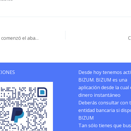
Comenzó la caza, comenzó el abandono
C
IONES
Desde hoy tenemos act
BIZUM. BIZUM es una
aplicación desde la cual
dinero instantáneo
Deberás consultar con 
entidad bancaria si dis
BIZUM
Tan sólo tienes que bus