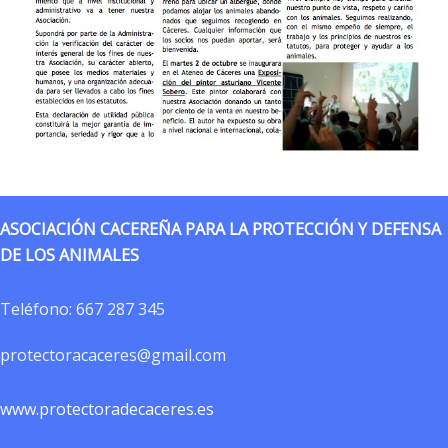
ASOCIACIÓN CACEREÑA PARA LA PROTECCIÓN Y DEFENSA
DE LOS ANIMALES
Teléfono:
667 287 345
protectoracaceres@gmail.com
www.protectoradecaceres.es