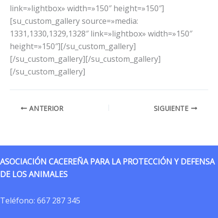
link=»lightbox» width=»150″ height=»150″]
[su_custom_gallery source=»media:
1331,1330,1329,1328″ link=»lightbox» width=»150″
height=»150″][/su_custom_gallery]
[/su_custom_gallery][/su_custom_gallery]
[/su_custom_gallery]
ANTERIOR
SIGUIENTE
ASOCIACIÓN CACEREÑA PARA LA PROTECCIÓN Y DEFENSA
DE LOS ANIMALES
Teléfono:
667 287 345