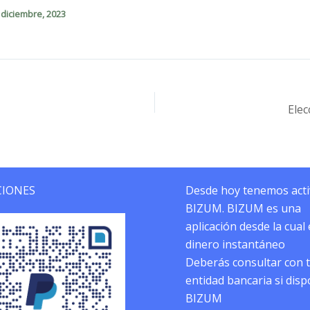
 diciembre, 2023
Elec
IONES
Desde hoy tenemos act
BIZUM. BIZUM es una
aplicación desde la cual
dinero instantáneo
Deberás consultar con 
entidad bancaria si dis
BIZUM