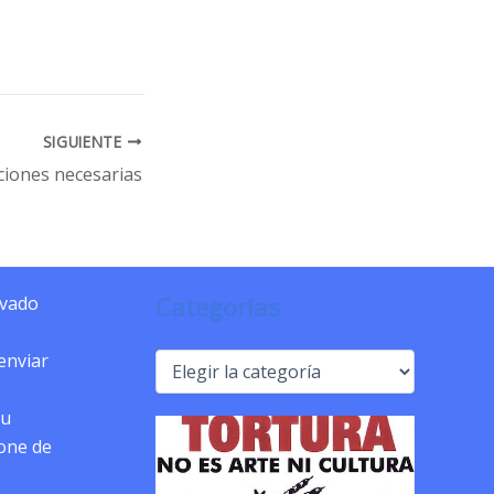
SIGUIENTE
ciones necesarias
Categorías
ivado
 enviar
Categorías
tu
pone de