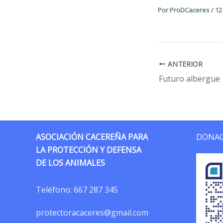
Por
ProDCaceres
/
12
ANTERIOR
Futuro albergue
ASOCIACIÓN CACEREÑA PARA
DONAC
LA PROTECCIÓN Y DEFENSA
DE LOS ANIMALES
Teléfono:
667 287 345
protectoracaceres@gmail.com