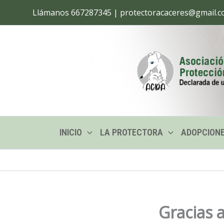
Ir
Llámanos 667287345 | protectoracaceres@gmail.
al
contenido
INICIO
LA PROTECTORA
ADOPCION
Gracias 