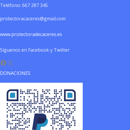
Teléfono:
667 287 345
protectoracaceres@gmail.com
www.protectoradecaceres.es
Síguenos en Facebook y Twitter
Facebook
X
DONACIONES