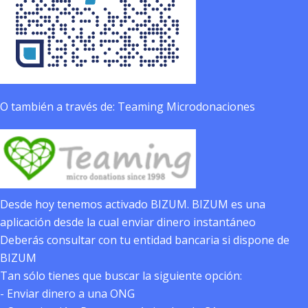
O también a través de: Teaming Microdonaciones
Desde hoy tenemos activado BIZUM. BIZUM es una
aplicación desde la cual enviar dinero instantáneo
Deberás consultar con tu entidad bancaria si dispone de
BIZUM
Tan sólo tienes que buscar la siguiente opción:
- Enviar dinero a una ONG