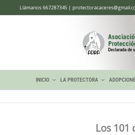
Ir
Llámanos 667287345 | protectoracaceres@gmail.
al
contenido
INICIO
LA PROTECTORA
ADOPCION
Los 101