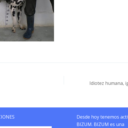
IONES
Desde hoy tenemos act
BIZUM. BIZUM es una