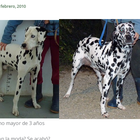
 febrero, 2010
o mayor de 3 años
n la moda? Se acabó?