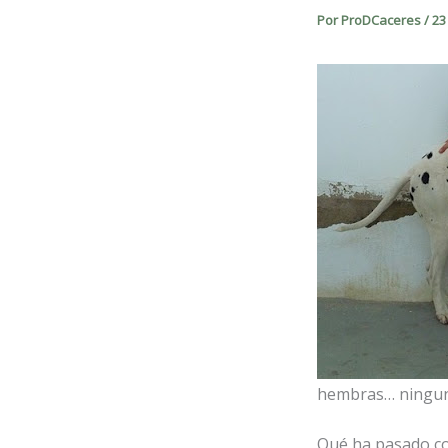
Por
ProDCaceres
/
23
hembras… ningun
Qué ha pasado co