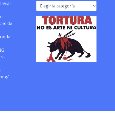
 enviar
Categorías
tu
pone de
car la
NG
ora
4
-ong/