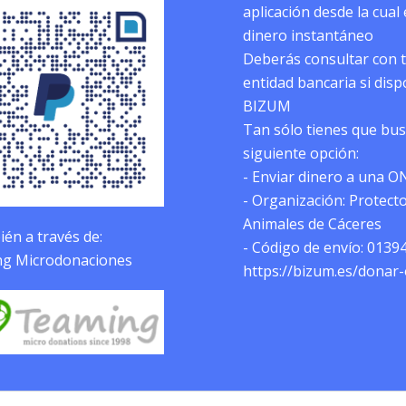
aplicación desde la cual
dinero instantáneo
Deberás consultar con 
entidad bancaria si dis
BIZUM
Tan sólo tienes que bus
siguiente opción:
- Enviar dinero a una O
- Organización: Protect
Animales de Cáceres
én a través de:
- Código de envío: 0139
g Microdonaciones
https://bizum.es/donar