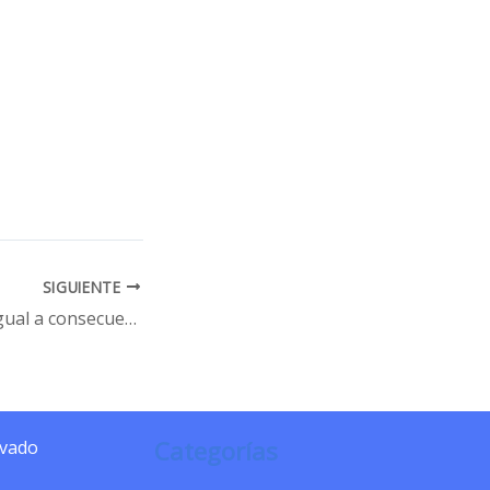
SIGUIENTE
Idiotez humana, igual a consecuencias para el resto de especies
Categorías
ivado