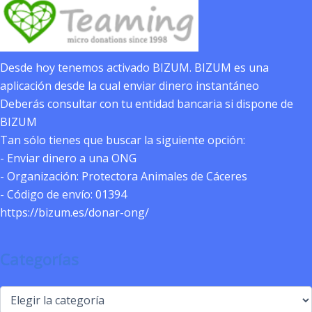
Desde hoy tenemos activado BIZUM. BIZUM es una
aplicación desde la cual enviar dinero instantáneo
Deberás consultar con tu entidad bancaria si dispone de
BIZUM
Tan sólo tienes que buscar la siguiente opción:
- Enviar dinero a una ONG
- Organización: Protectora Animales de Cáceres
- Código de envío: 01394
https://bizum.es/donar-ong/
Categorías
Categorías