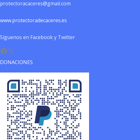
protectoracaceres@gmail.com
www.protectoradecaceres.es
Síguenos en Facebook y Twitter
Facebook
X
DONACIONES