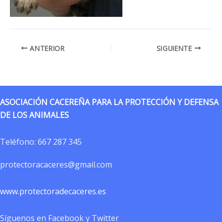
ANTERIOR
SIGUIENTE
ASOCIACIÓN CACEREÑA PARA LA PROTECCIÓN Y DEFENSA
DE LOS ANIMALES
Teléfono:
667 287 345
protectoracaceres@gmail.com
www.protectoradecaceres.es
Síguenos en Facebook y Twitter