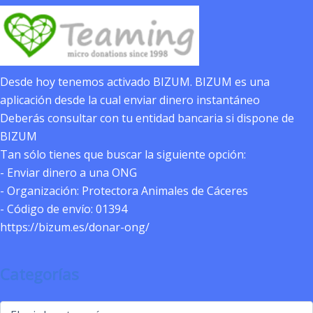
Desde hoy tenemos activado BIZUM. BIZUM es una
aplicación desde la cual enviar dinero instantáneo
Deberás consultar con tu entidad bancaria si dispone de
BIZUM
Tan sólo tienes que buscar la siguiente opción:
- Enviar dinero a una ONG
- Organización: Protectora Animales de Cáceres
- Código de envío: 01394
https://bizum.es/donar-ong/
Categorías
Categorías