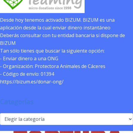
Desde hoy tenemos activado BIZUM. BIZUM es una
aplicación desde la cual enviar dinero instantáneo
Deberás consultar con tu entidad bancaria si dispone de
BIZUM
Tan sólo tienes que buscar la siguiente opción:
- Enviar dinero a una ONG
- Organización: Protectora Animales de Cáceres
- Código de envío: 01394
https://bizum.es/donar-ong/
Categorías
Categorías