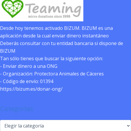
Desde hoy tenemos activado BIZUM. BIZUM es una
aplicación desde la cual enviar dinero instantáneo
Deberás consultar con tu entidad bancaria si dispone de
BIZUM
Tan sólo tienes que buscar la siguiente opción:
- Enviar dinero a una ONG
- Organización: Protectora Animales de Cáceres
- Código de envío: 01394
https://bizum.es/donar-ong/
Categorías
Categorías