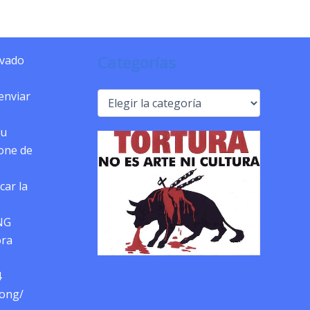
Categorías
ivado
 enviar
Categorías
tu
pone de
car la
NG
ora
4
-ong/