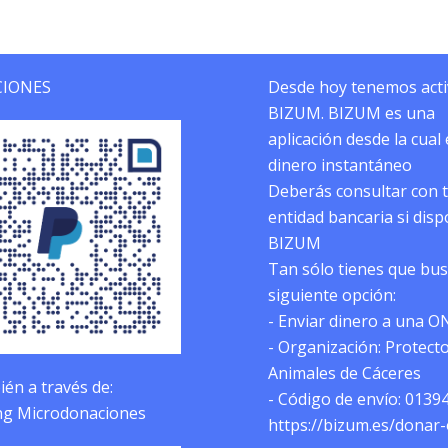
IONES
Desde hoy tenemos act
BIZUM. BIZUM es una
aplicación desde la cual
dinero instantáneo
Deberás consultar con 
entidad bancaria si dis
BIZUM
Tan sólo tienes que bus
siguiente opción:
- Enviar dinero a una O
- Organización: Protect
Animales de Cáceres
én a través de:
- Código de envío: 0139
g Microdonaciones
https://bizum.es/donar