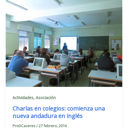
,
Actividades
Asociación
Charlas en colegios: comienza una
nueva andadura en inglés
ProDCaceres
/
27 febrero, 2014