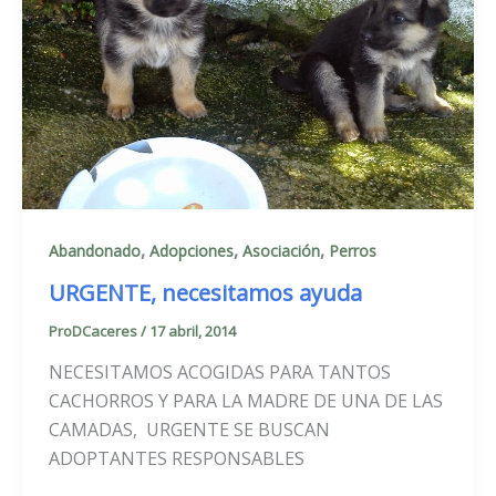
,
,
,
Abandonado
Adopciones
Asociación
Perros
URGENTE, necesitamos ayuda
ProDCaceres
/
17 abril, 2014
NECESITAMOS ACOGIDAS PARA TANTOS
CACHORROS Y PARA LA MADRE DE UNA DE LAS
CAMADAS, URGENTE SE BUSCAN
ADOPTANTES RESPONSABLES