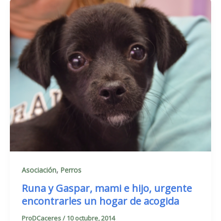
,
Asociación
Perros
Runa y Gaspar, mami e hijo, urgente
encontrarles un hogar de acogida
ProDCaceres
/
10 octubre, 2014