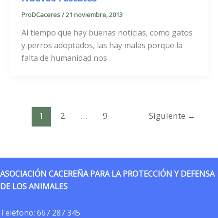
ProDCaceres
/
21 noviembre, 2013
Al tiempo que hay buenas noticias, como gatos
y perros adoptados, las hay malas porque la
falta de humanidad nos
1
2
…
9
Siguiente
→
ASOCIACIÓN CACEREÑA PARA LA PROTECCIÓN Y DEFENSA
DE LOS ANIMALES
Teléfono:
667 287 345