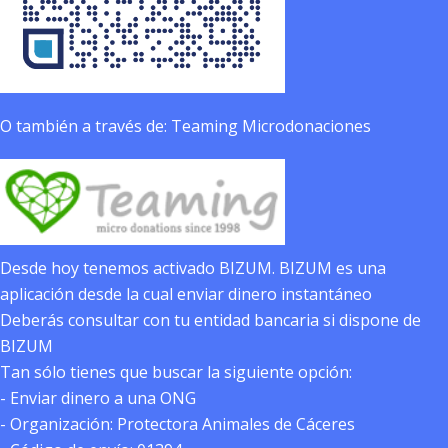
O también a través de: Teaming Microdonaciones
Desde hoy tenemos activado BIZUM. BIZUM es una
aplicación desde la cual enviar dinero instantáneo
Deberás consultar con tu entidad bancaria si dispone de
BIZUM
Tan sólo tienes que buscar la siguiente opción:
- Enviar dinero a una ONG
- Organización: Protectora Animales de Cáceres