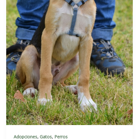
,
,
Adopciones
Gatos
Perros