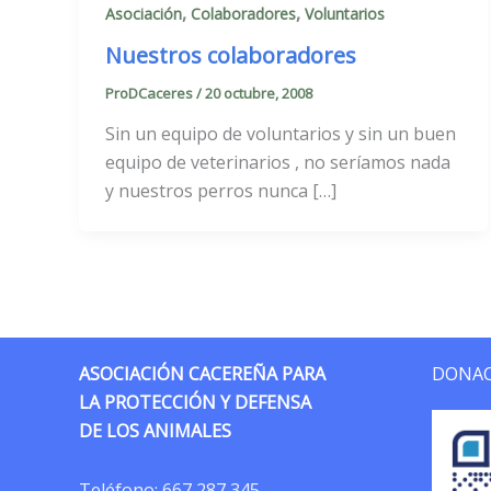
,
,
Asociación
Colaboradores
Voluntarios
Nuestros colaboradores
ProDCaceres
/
20 octubre, 2008
Sin un equipo de voluntarios y sin un buen
equipo de veterinarios , no seríamos nada
y nuestros perros nunca […]
ASOCIACIÓN CACEREÑA PARA
DONAC
LA PROTECCIÓN Y DEFENSA
DE LOS ANIMALES
Teléfono:
667 287 345