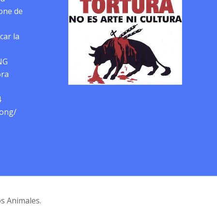
pone de
car la
NG
ora
4
-ong/
os Animales.