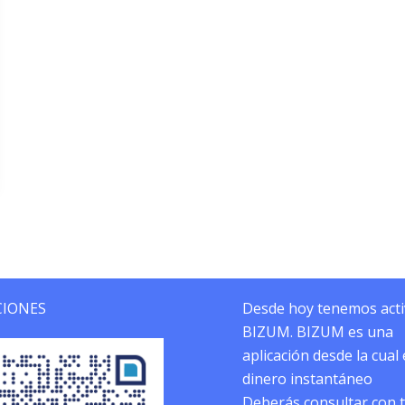
IONES
Desde hoy tenemos act
BIZUM. BIZUM es una
aplicación desde la cual
dinero instantáneo
Deberás consultar con 