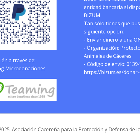
entidad bancaria si dis
BIZUM
Tan sólo tienes que bus
siguiente opción:
- Enviar dinero a una O
- Organización: Protect
Animales de Cáceres
én a través de:
- Código de envío: 0139
g Microdonaciones
https://bizum.es/donar
025. Asociación Cacereña para la Protección y Defensa de l