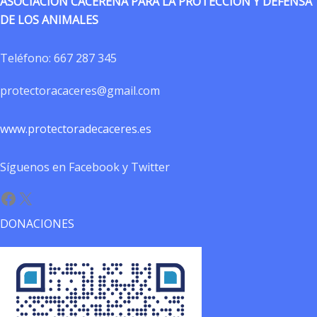
ASOCIACIÓN CACEREÑA PARA LA PROTECCIÓN Y DEFENSA
DE LOS ANIMALES
Teléfono:
667 287 345
protectoracaceres@gmail.com
www.protectoradecaceres.es
Síguenos en Facebook y Twitter
Facebook
X
DONACIONES