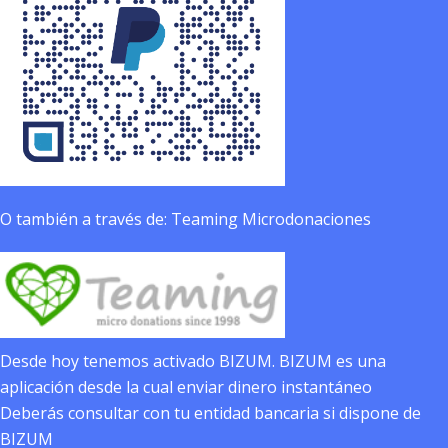
O también a través de: Teaming Microdonaciones
Desde hoy tenemos activado BIZUM. BIZUM es una
aplicación desde la cual enviar dinero instantáneo
Deberás consultar con tu entidad bancaria si dispone de
BIZUM