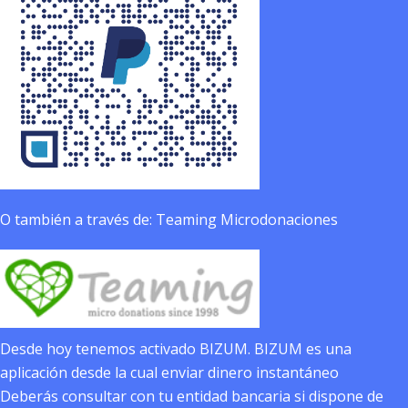
O también a través de: Teaming Microdonaciones
Desde hoy tenemos activado BIZUM. BIZUM es una
aplicación desde la cual enviar dinero instantáneo
Deberás consultar con tu entidad bancaria si dispone de