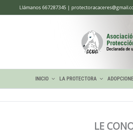
Ir
Llámanos 667287345 | protectoracaceres@gmail.
al
contenido
INICIO
LA PROTECTORA
ADOPCION
LE CONO