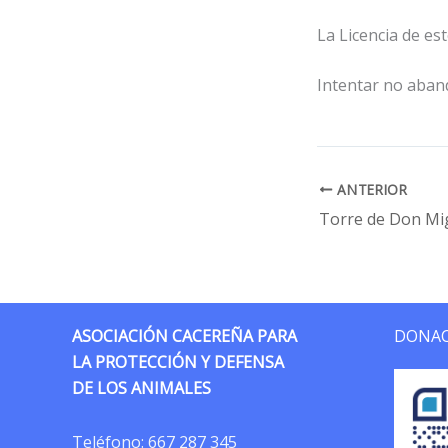
La Licencia de es
Intentar no aban
ANTERIOR
ASOCIACIÓN CACEREÑA PARA
DONAC
LA PROTECCIÓN Y DEFENSA
DE LOS ANIMALES
Teléfono:
667 287 345