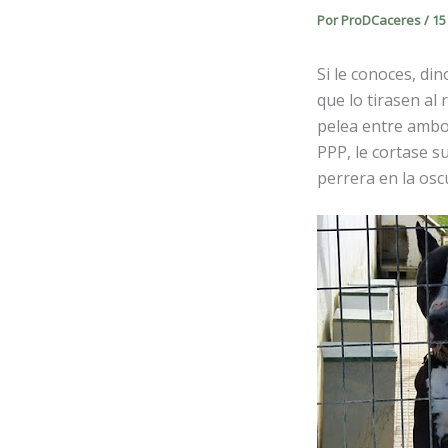
Por
ProDCaceres
/
15
Si le conoces, d
que lo tirasen al
pelea entre ambo
PPP, le cortase s
perrera en la osc