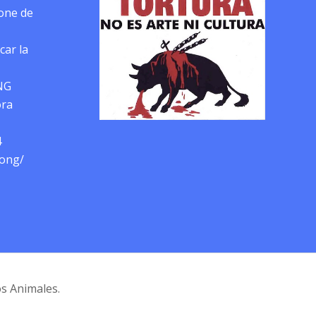
pone de
car la
NG
ora
4
-ong/
os Animales.