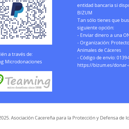
entidad bancaria si dis
BIZUM
Tan sólo tienes que bus
siguiente opción:
- Enviar dinero a una O
- Organización: Protect
Animales de Cáceres
én a través de:
- Código de envío: 0139
g Microdonaciones
https://bizum.es/donar
025. Asociación Cacereña para la Protección y Defensa de l