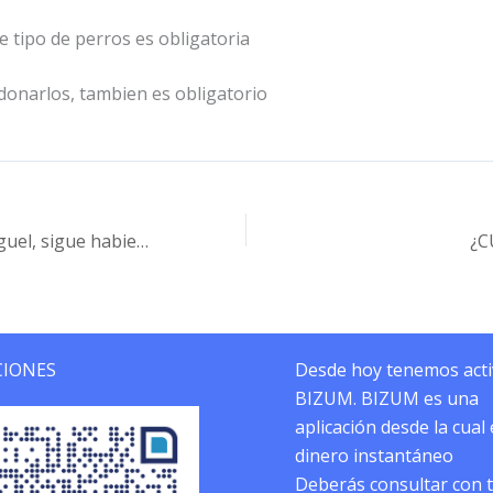
te tipo de perros es obligatoria
donarlos, tambien es obligatorio
Torre de Don Miguel, sigue habiendo bárbaros entre los vecinos de todos los pueblos
¿C
IONES
Desde hoy tenemos act
BIZUM. BIZUM es una
aplicación desde la cual
dinero instantáneo
Deberás consultar con 