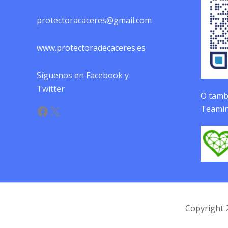
protectoracaceres@gmail.com
www.protectoradecaceres.es
Síguenos en Facebook y
Twitter
O tambi
Facebook
X
Teamin
Copyright 2