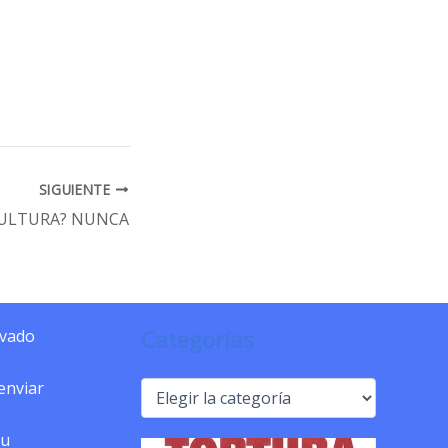
SIGUIENTE
ULTURA? NUNCA
Categorías
ivado
 enviar
Categorías
tu