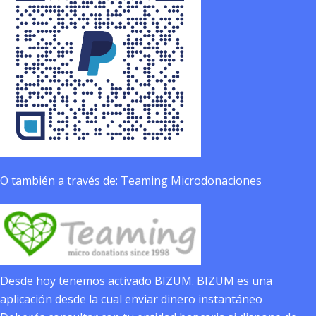
O también a través de: Teaming Microdonaciones
Desde hoy tenemos activado BIZUM. BIZUM es una
aplicación desde la cual enviar dinero instantáneo