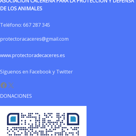
ASOCIACIÓN CACEREÑA PARA LA PROTECCIÓN Y DEFENSA
DE LOS ANIMALES
Teléfono:
667 287 345
protectoracaceres@gmail.com
www.protectoradecaceres.es
Síguenos en Facebook y Twitter
Facebook
X
DONACIONES