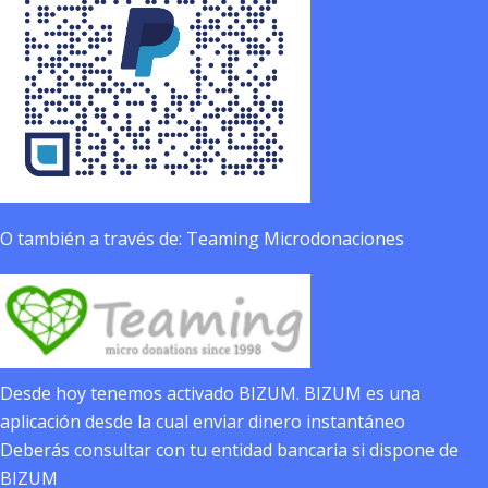
O también a través de: Teaming Microdonaciones
Desde hoy tenemos activado BIZUM. BIZUM es una
aplicación desde la cual enviar dinero instantáneo
Deberás consultar con tu entidad bancaria si dispone de
BIZUM