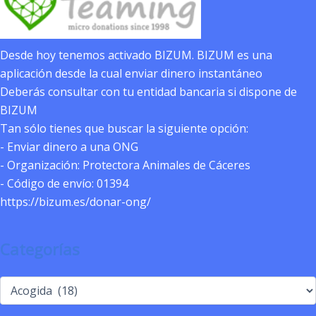
Desde hoy tenemos activado BIZUM. BIZUM es una
aplicación desde la cual enviar dinero instantáneo
Deberás consultar con tu entidad bancaria si dispone de
BIZUM
Tan sólo tienes que buscar la siguiente opción:
- Enviar dinero a una ONG
- Organización: Protectora Animales de Cáceres
- Código de envío: 01394
https://bizum.es/donar-ong/
Categorías
Categorías