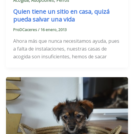
,
,
Acogida
Adopciones
Perros
Quien tiene un sitio en casa, quizá
pueda salvar una vida
ProDCaceres
/
16 enero, 2013
Ahora más que nunca necesitamos ayuda, pues
a falta de instalaciones, nuestras casas de
acogida son insuficientes, hemos de sacar