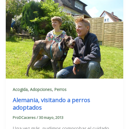
,
,
Acogida
Adopciones
Perros
Alemania, visitando a perros
adoptados
ProDCaceres
/
30 mayo, 2013
Una vez más, pudimos comprobar el cuidado