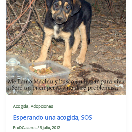
,
Acogida
Adopciones
Esperando una acogida, SOS
ProDCaceres
/
9 julio, 2012